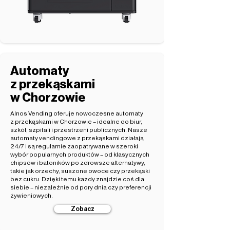
Automaty
z przekąskami
w Chorzowie
Alnos Vending oferuje nowoczesne automaty
z przekąskami w Chorzowie – idealne do biur,
szkół, szpitali i przestrzeni publicznych. Nasze
automaty vendingowe z przekąskami działają
24/7 i są regularnie zaopatrywane w szeroki
wybór popularnych produktów – od klasycznych
chipsów i batoników po zdrowsze alternatywy,
takie jak orzechy, suszone owoce czy przekąski
bez cukru. Dzięki temu każdy znajdzie coś dla
siebie – niezależnie od pory dnia czy preferencji
żywieniowych.
Zobacz