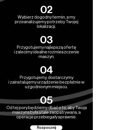
02
Wybierz dogodny termin, a my
przeanalizujemy potrzeby Twojej
lokalizacji.
03
Przygotujemy najlepszą ofertę
i zalecimy idealne rozmieszczenie
maszyn.
04
Przygotujemy, dostarczymy
i zainstalujemy urządzenie bezpłatnie w
uzgodnionym miejscu.
05
Od tej pory będziemy dbać o to, aby Twoja
maszyna była stale zaopatrywana, a
operacje przebiegały sprawnie.
Rozpocznij