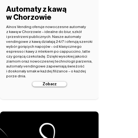
Automaty z kawą
w Chorzowie
Alnos Vending oferuje nowoczesne automaty
z kawą w Chorzowie – idealne do biur, szkół
i przestrzeni publicznych. Nasze automaty
vendingowe z kawą działają 24/7 i oferują szeroki
wybór gorących napojów – od klasycznego
espresso i kawy z mlekiem po cappuccino, latte
czy gorącą czekoladę. Dzięki wysokiej jakości
ziarnom oraz nowoczesnej technologii parzenia,
automaty vendingowe zapewniają świeżość
i doskonały smak w każdej filiżance – o każdej
porze dnia.
Zobacz