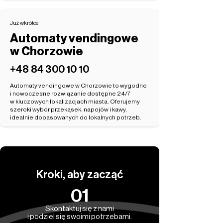
Już wkrótce
Automaty vendingowe
w Chorzowie
‭+48 84 300 10 10‬
Automaty vendingowe w Chorzowie to wygodne
i nowoczesne rozwiązanie dostępne 24/7
w kluczowych lokalizacjach miasta. Oferujemy
szeroki wybór przekąsek, napojów i kawy,
idealnie dopasowanych do lokalnych potrzeb.
Kroki, aby zacząć
01
Skontaktuj się z nami
i podziel się swoimi potrzebami.