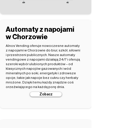
Automaty z napojami
w Chorzowie
Alnos Vending oferuje nowoczesne automaty
z napojami w Chorzowie do biur, szkół, siłowni
i przestrzeni publicznych. Nasze automaty
vendingowe z napojami działają 24/7 i oferują
szeroki wybór ulubionych produktów – od
klasycznych napojów gazowanych i wód
mineralnych po soki, energetyki i zdrowsze
opcje, takie jak napoje bez cukru czy herbaty
mrożone. Dzięki temu każdy znajdzie coś
orzeźwiającego na każdą porę dnia.
Zobacz