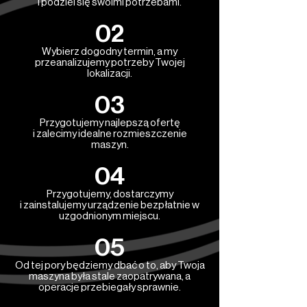
i podziel się swoimi potrzebami.
02
Wybierz dogodny termin, a my
przeanalizujemy potrzeby Twojej
lokalizacji.
03
Przygotujemy najlepszą ofertę
i zalecimy idealne rozmieszczenie
maszyn.
04
Przygotujemy, dostarczymy
i zainstalujemy urządzenie bezpłatnie w
uzgodnionym miejscu.
05
Od tej pory będziemy dbać o to, aby Twoja
maszyna była stale zaopatrywana, a
operacje przebiegały sprawnie.