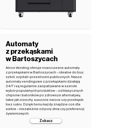
Automaty
z przekąskami
w Bartoszycach
Alnos Vending oferuje nowoczesne automaty
z przekąskami w Bartoszycach – idealne do biur,
szkół, szpitali i przestrzeni publicznych. Nasze
automaty vendingowe z przekąskami działają
24/7 i są regularnie zaopatrywane w szeroki
wybór popularnych produktów – od klasycznych
chipsów i batoników po zdrowsze alternatywy,
takie jak orzechy, suszone owoce czy przekąski
bez cukru. Dzięki temu każdy znajdzie coś dla
siebie – niezależnie od pory dnia czy preferencji
żywieniowych.
Zobacz