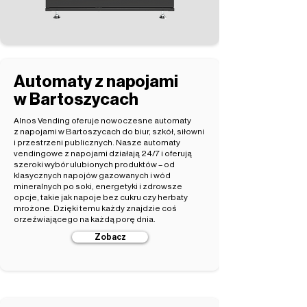
Automaty z napojami
w Bartoszycach
Alnos Vending oferuje nowoczesne automaty
z napojami w Bartoszycach do biur, szkół, siłowni
i przestrzeni publicznych. Nasze automaty
vendingowe z napojami działają 24/7 i oferują
szeroki wybór ulubionych produktów – od
klasycznych napojów gazowanych i wód
mineralnych po soki, energetyki i zdrowsze
opcje, takie jak napoje bez cukru czy herbaty
mrożone. Dzięki temu każdy znajdzie coś
orzeźwiającego na każdą porę dnia.
Zobacz