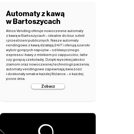
Automaty z kawą
w Bartoszycach
Alnos Vending oferuje nowoczesne automaty
z kawą w Bartoszycach – idealne do biur, szkół
i przestrzeni publicznych. Nasze automaty
vendingowe z kawą działają 24/7 i oferują szeroki
wybór gorących napojów – od klasycznego
espresso i kawy z mlekiem po cappuccino, latte
czy gorącą czekoladę. Dzięki wysokiej jakości
ziarnom oraz nowoczesnej technologii parzenia,
automaty vendingowe zapewniają świeżość
i doskonały smak w każdej filiżance – o każdej
porze dnia.
Zobacz