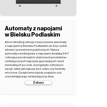
Automaty z napojami
w Bielsku Podlaskim
Alnos Vending oferuje nowoczesne automaty
z napojami w Bielsku Podlaskim do biur, szkół,
siłowni i przestrzeni publicznych. Nasze
automaty vendingowe z napojami działają 24/7
i oferują szeroki wybór ulubionych produktów –
od klasycznych napojów gazowanych i wód
mineralnych po soki, energetyki i zdrowsze
opcje, takie jak napoje bez cukru czy herbaty
mrożone. Dzięki temu każdy znajdzie coś
orzeźwiającego na każdą porę dnia.
Zobacz