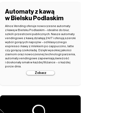
Automaty z kawą
w Bielsku Podlaskim
Alnos Vending oferuje nowoczesne automaty
z kawą w Bielsku Podlaskim – idealne do biur,
szkół i przestrzeni publicznych. Nasze automaty
vendingowe z kawą działają 24/7 i oferują szeroki
wybór gorących napojów – od klasycznego
espresso i kawy z mlekiem po cappuccino, latte
czy gorącą czekoladę. Dzięki wysokiej jakości
ziarnom oraz nowoczesnej technologii parzenia,
automaty vendingowe zapewniają świeżość
i doskonały smak w każdej filiżance – o każdej
porze dnia.
Zobacz