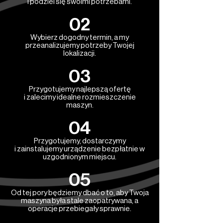
i podziel się swoimi potrzebami.
02
Wybierz dogodny termin, a my
przeanalizujemy potrzeby Twojej
lokalizacji.
03
Przygotujemy najlepszą ofertę
i zalecimy idealne rozmieszczenie
maszyn.
04
Przygotujemy, dostarczymy
i zainstalujemy urządzenie bezpłatnie w
uzgodnionym miejscu.
05
Od tej pory będziemy dbać o to, aby Twoja
maszyna była stale zaopatrywana, a
operacje przebiegały sprawnie.