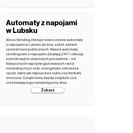
Automaty z napojami
w Lubsku
Alnos Vending oferuje nowoczesne automaty
z napojami w Lubsku do biur, szkół, siłowni
i przestrzeni publicznych. Nasze automaty
vendingowe z napojami działają 24/7 i oferują
szeroki wybór ulubionych produktów – od
klasycznych napojów gazowanych i wód
mineralnych po soki, energetyki i zdrowsze
opcje, takie jak napoje bez cukru czy herbaty
mrożone. Dzięki temu każdy znajdzie coś
orzeźwiającego na każdą porę dnia.
Zobacz