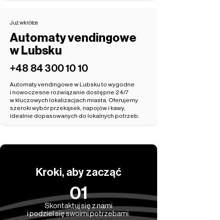
Już wkrótce
Automaty vendingowe
w Lubsku
‭+48 84 300 10 10‬
Automaty vendingowe w Lubsku to wygodne
i nowoczesne rozwiązanie dostępne 24/7
w kluczowych lokalizacjach miasta. Oferujemy
szeroki wybór przekąsek, napojów i kawy,
idealnie dopasowanych do lokalnych potrzeb.
Kroki, aby zacząć
01
Skontaktuj się z nami
i podziel się swoimi potrzebami.