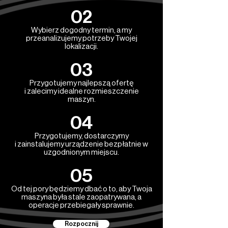
02
Wybierz dogodny termin, a my
przeanalizujemy potrzeby Twojej
lokalizacji.
03
Przygotujemy najlepszą ofertę
i zalecimy idealne rozmieszczenie
maszyn.
04
Przygotujemy, dostarczymy
i zainstalujemy urządzenie bezpłatnie w
uzgodnionym miejscu.
05
Od tej pory będziemy dbać o to, aby Twoja
maszyna była stale zaopatrywana, a
operacje przebiegały sprawnie.
Rozpocznij