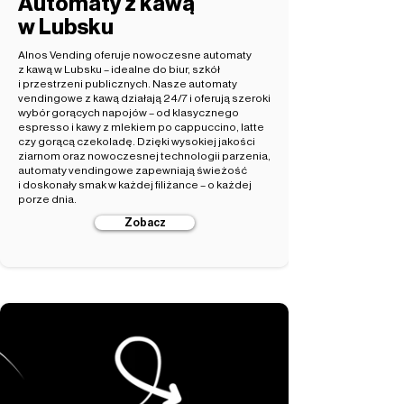
Automaty z kawą
w Lubsku
Alnos Vending oferuje nowoczesne automaty
z kawą w Lubsku – idealne do biur, szkół
i przestrzeni publicznych. Nasze automaty
vendingowe z kawą działają 24/7 i oferują szeroki
wybór gorących napojów – od klasycznego
espresso i kawy z mlekiem po cappuccino, latte
czy gorącą czekoladę. Dzięki wysokiej jakości
ziarnom oraz nowoczesnej technologii parzenia,
automaty vendingowe zapewniają świeżość
i doskonały smak w każdej filiżance – o każdej
porze dnia.
Zobacz