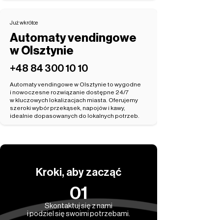
Już wkrótce
Automaty vendingowe
w Olsztynie
‭+48 84 300 10 10‬
Automaty vendingowe w Olsztynie to wygodne
i nowoczesne rozwiązanie dostępne 24/7
w kluczowych lokalizacjach miasta. Oferujemy
szeroki wybór przekąsek, napojów i kawy,
idealnie dopasowanych do lokalnych potrzeb.
Kroki, aby zacząć
01
Skontaktuj się z nami
i podziel się swoimi potrzebami.