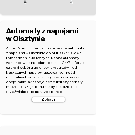
Automaty z napojami
w Olsztynie
Alnos Vending oferuje nowoczesne automaty
z napojami w Olsztynie do biur, szkół, siłowni
i przestrzeni publicznych. Nasze automaty
vendingowe z napojami działają 24/7 i oferują
szeroki wybór ulubionych produktów – od
klasycznych napojów gazowanych i wód
mineralnych po soki, energetyki i zdrowsze
opcje, takie jak napoje bez cukru czy herbaty
mrożone. Dzięki temu każdy znajdzie coś
orzeźwiającego na każdą porę dnia.
Zobacz