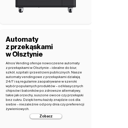
Automaty
z przekąskami
w Olsztynie
Alnos Vending oferuje nowoczesne automaty
z przekąskami w Olsztynie – idealne do biur,
szkół, szpitali i przestrzeni publicznych. Nasze
automaty vendingowe z przekąskami działają
24/7 i są regularnie zaopatrywane w szeroki
wybór popularnych produktów – od klasycznych
chipsów i batoników po zdrowsze alternatywy,
takie jak orzechy, suszone owoce czy przekąski
bez cukru. Dzięki temu każdy znajdzie coś dla
siebie – niezależnie od pory dnia czy preferencji
żywieniowych.
Zobacz