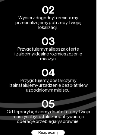
02
Wybierz dogodny termin, a my
przeanalizujemy potrzeby Twojej
lokalizacji.
03
Przygotujemy najlepszą ofertę
i zalecimy idealne rozmieszczenie
maszyn.
04
Przygotujemy, dostarczymy
i zainstalujemy urządzenie bezpłatnie w
uzgodnionym miejscu.
05
Od tej pory będziemy dbać o to, aby Twoja
maszyna była stale zaopatrywana, a
operacje przebiegały sprawnie.
Rozpocznij