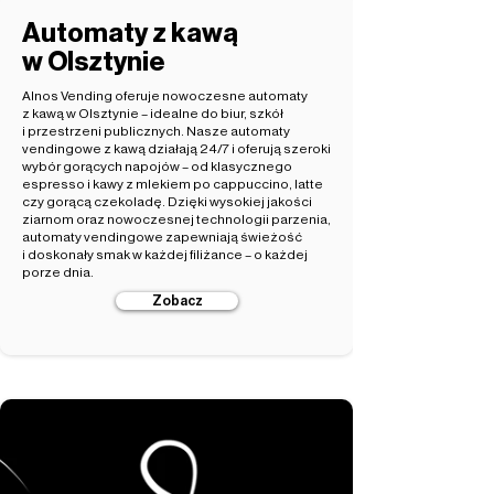
Automaty z kawą
w Olsztynie
Alnos Vending oferuje nowoczesne automaty
z kawą w Olsztynie – idealne do biur, szkół
i przestrzeni publicznych. Nasze automaty
vendingowe z kawą działają 24/7 i oferują szeroki
wybór gorących napojów – od klasycznego
espresso i kawy z mlekiem po cappuccino, latte
czy gorącą czekoladę. Dzięki wysokiej jakości
ziarnom oraz nowoczesnej technologii parzenia,
automaty vendingowe zapewniają świeżość
i doskonały smak w każdej filiżance – o każdej
porze dnia.
Zobacz