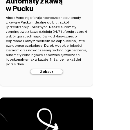
Automaty z kawą
w Pucku
Alnos Vending oferuje nowoczesne automaty
z kawą w Pucku – idealne do biur, szkół
i przestrzeni publicznych. Nasze automaty
vendingowe z kawą działają 24/7 i oferują szeroki
wybór gorących napojów – od klasycznego
espresso i kawy z mlekiem po cappuccino, latte
czy gorącą czekoladę. Dzięki wysokiej jakości
ziarnom oraz nowoczesnej technologii parzenia,
automaty vendingowe zapewniają świeżość
i doskonały smak w każdej filiżance – o każdej
porze dnia.
Zobacz