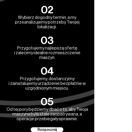
02
Wybierz dogodny termin, a my
przeanalizujemy potrzeby Twojej
lokalizacji.
03
Przygotujemy najlepszą ofertę
i zalecimy idealne rozmieszczenie
maszyn.
04
Przygotujemy, dostarczymy
i zainstalujemy urządzenie bezpłatnie w
uzgodnionym miejscu.
05
Od tej pory będziemy dbać o to, aby Twoja
maszyna była stale zaopatrywana, a
operacje przebiegały sprawnie.
Rozpocznij