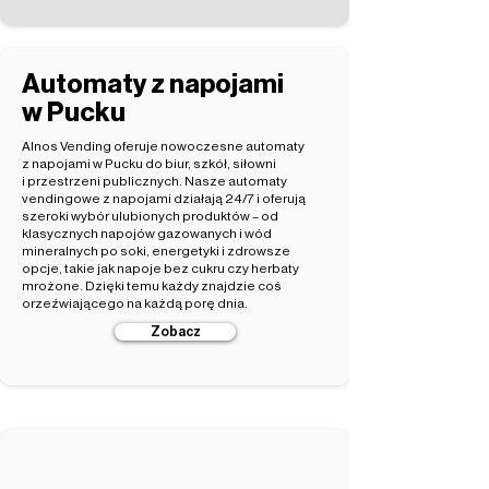
Automaty z napojami
w Pucku
Alnos Vending oferuje nowoczesne automaty
z napojami w Pucku do biur, szkół, siłowni
i przestrzeni publicznych. Nasze automaty
vendingowe z napojami działają 24/7 i oferują
szeroki wybór ulubionych produktów – od
klasycznych napojów gazowanych i wód
mineralnych po soki, energetyki i zdrowsze
opcje, takie jak napoje bez cukru czy herbaty
mrożone. Dzięki temu każdy znajdzie coś
orzeźwiającego na każdą porę dnia.
Zobacz