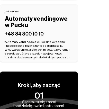
Już wkrótce
Automaty vendingowe
w Pucku
‭+48 84 300 10 10‬
Automaty vendingowe w Pucku to wygodne
i nowoczesne rozwiązanie dostępne 24/7
w kluczowych lokalizacjach miasta. Oferujemy
szeroki wybór przekąsek, napojów i kawy,
idealnie dopasowanych do lokalnych potrzeb.
Kroki, aby zacząć
01
Skontaktuj się z nami
i podziel się swoimi potrzebami.