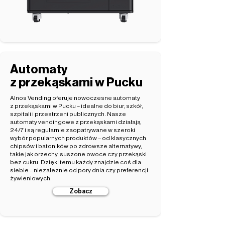
Automaty
z przekąskami w Pucku
Alnos Vending oferuje nowoczesne automaty
z przekąskami w Pucku – idealne do biur, szkół,
szpitali i przestrzeni publicznych. Nasze
automaty vendingowe z przekąskami działają
24/7 i są regularnie zaopatrywane w szeroki
wybór popularnych produktów – od klasycznych
chipsów i batoników po zdrowsze alternatywy,
takie jak orzechy, suszone owoce czy przekąski
bez cukru. Dzięki temu każdy znajdzie coś dla
siebie – niezależnie od pory dnia czy preferencji
żywieniowych.
Zobacz