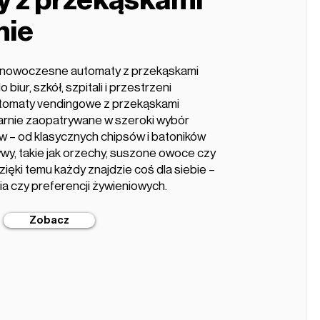
 z przekąskami
nie
e nowoczesne automaty z przekąskami
o biur, szkół, szpitali i przestrzeni
utomaty vendingowe z przekąskami
ularnie zaopatrywane w szeroki wybór
 – od klasycznych chipsów i batoników
wy, takie jak orzechy, suszone owoce czy
zięki temu każdy znajdzie coś dla siebie –
ia czy preferencji żywieniowych.
Zobacz