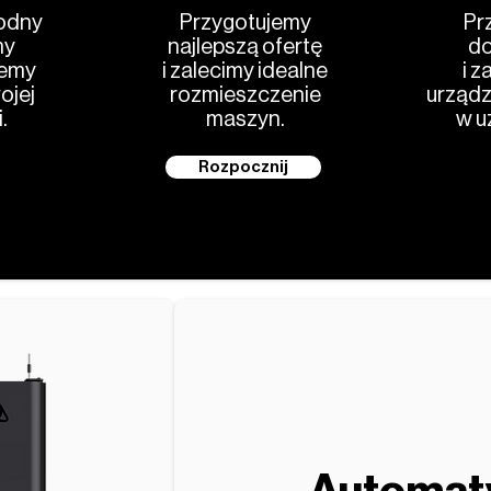
odny
Przygotujemy
Pr
my
najlepszą ofertę
do
jemy
i zalecimy idealne
i z
ojej
rozmieszczenie
urządz
.
maszyn.
w u
Rozpocznij