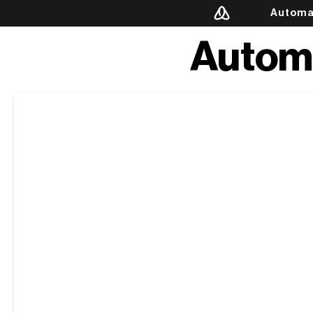
Automa
Automa