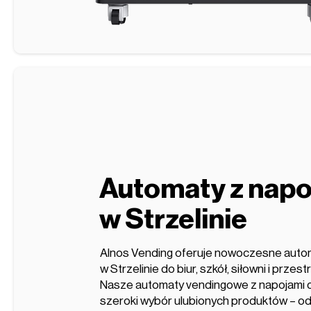
Automaty z napo
w Strzelinie
Alnos Vending oferuje nowoczesne auto
w Strzelinie do biur, szkół, siłowni i przes
Nasze automaty vendingowe z napojami dzi
szeroki wybór ulubionych produktów – o