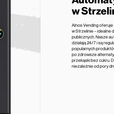
Automaty
w Strzeli
Alnos Vending oferuj
w Strzelinie – idealne d
publicznych. Nasze a
działają 24/7 i są reg
popularnych produktów
po zdrowsze alternaty
przekąski bez cukru. D
niezależnie od pory dn