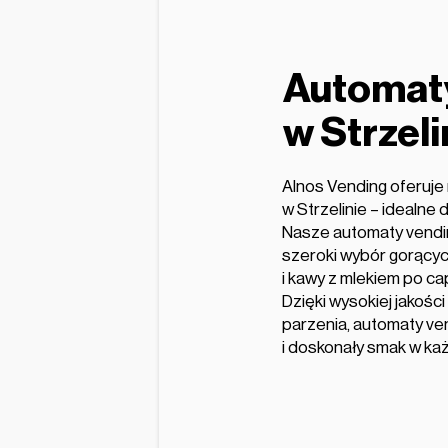
Automat
w Strzeli
Alnos Vending oferuj
w Strzelinie – idealne d
Nasze automaty vendin
szeroki wybór gorący
i kawy z mlekiem po ca
Dzięki wysokiej jakośc
parzenia, automaty v
i doskonały smak w każd