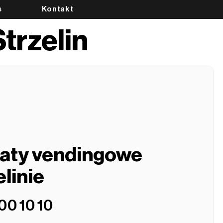
s
Kontakt
trzelin
aty vendingowe
elinie
00 10 10‬