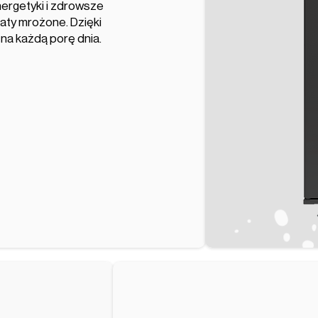
nergetyki i zdrowsze
baty mrożone. Dzięki
na każdą porę dnia.