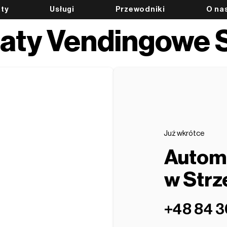
ty
Usługi
Przewodniki
O na
ty Vendingowe S
Już wkrótce
Autom
w Strz
‭+48 84 3