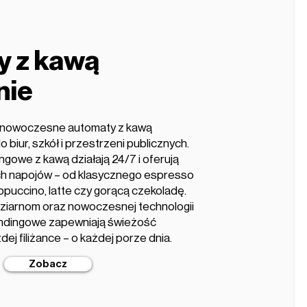
y z kawą
nie
e nowoczesne automaty z kawą
o biur, szkół i przestrzeni publicznych.
gowe z kawą działają 24/7 i oferują
ch napojów – od klasycznego espresso
ppuccino, latte czy gorącą czekoladę.
i ziarnom oraz nowoczesnej technologii
endingowe zapewniają świeżość
ej filiżance – o każdej porze dnia.
Zobacz