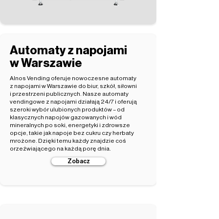
Automaty z napojami
w Warszawie
Alnos Vending oferuje nowoczesne automaty
z napojami w Warszawie do biur, szkół, siłowni
i przestrzeni publicznych. Nasze automaty
vendingowe z napojami działają 24/7 i oferują
szeroki wybór ulubionych produktów – od
klasycznych napojów gazowanych i wód
mineralnych po soki, energetyki i zdrowsze
opcje, takie jak napoje bez cukru czy herbaty
mrożone. Dzięki temu każdy znajdzie coś
orzeźwiającego na każdą porę dnia.
Zobacz