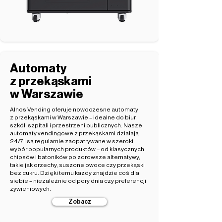
Automaty
z przekąskami
w Warszawie
Alnos Vending oferuje nowoczesne automaty
z przekąskami w Warszawie – idealne do biur,
szkół, szpitali i przestrzeni publicznych. Nasze
automaty vendingowe z przekąskami działają
24/7 i są regularnie zaopatrywane w szeroki
wybór popularnych produktów – od klasycznych
chipsów i batoników po zdrowsze alternatywy,
takie jak orzechy, suszone owoce czy przekąski
bez cukru. Dzięki temu każdy znajdzie coś dla
siebie – niezależnie od pory dnia czy preferencji
żywieniowych.
Zobacz