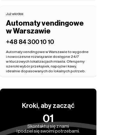
Już wkrótce
Automaty vendingowe
w Warszawie
‭+48 84 300 10 10‬
Automaty vendingowe w Warszawie to wygodne
i nowoczesne rozwiązanie dostępne 24/7
w kluczowych lokalizacjach miasta. Oferujemy
szeroki wybór przekąsek, napojów i kawy,
idealnie dopasowanych do lokalnych potrzeb.
Kroki, aby zacząć
01
Skontaktuj się z nami
i podziel się swoimi potrzebami.