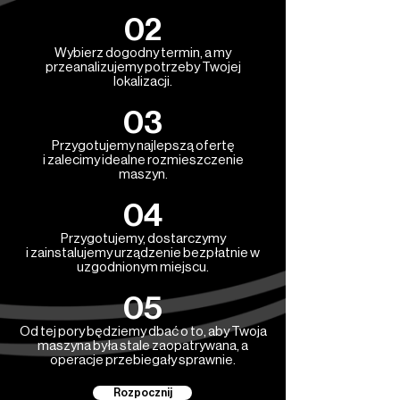
02
Wybierz dogodny termin, a my
przeanalizujemy potrzeby Twojej
lokalizacji.
03
Przygotujemy najlepszą ofertę
i zalecimy idealne rozmieszczenie
maszyn.
04
Przygotujemy, dostarczymy
i zainstalujemy urządzenie bezpłatnie w
uzgodnionym miejscu.
05
Od tej pory będziemy dbać o to, aby Twoja
maszyna była stale zaopatrywana, a
operacje przebiegały sprawnie.
Rozpocznij