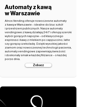
Automaty z kawą
w Warszawie
Alnos Vending oferuje nowoczesne automaty
z kawą w Warszawie – idealne do biur, szkół
i przestrzeni publicznych. Nasze automaty
vendingowe z kawą działają 24/7 i oferują szeroki
wybór gorących napojów – od klasycznego
espresso i kawy z mlekiem po cappuccino, latte
czy gorącą czekoladę. Dzięki wysokiej jakości
ziarnom oraz nowoczesnej technologii parzenia,
automaty vendingowe zapewniają świeżość
i doskonały smak w każdej filiżance – o każdej
porze dnia.
Zobacz