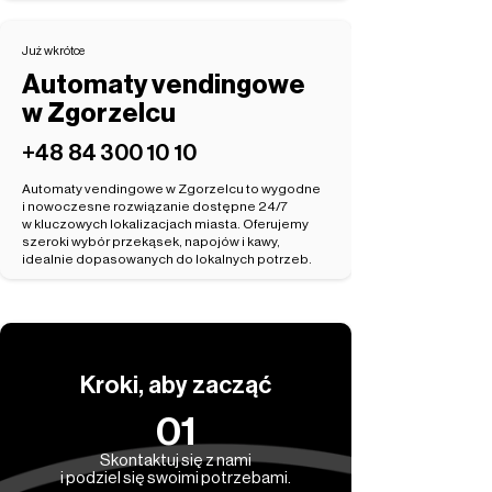
Już wkrótce
Automaty vendingowe
w Zgorzelcu
‭+48 84 300 10 10‬
Automaty vendingowe w Zgorzelcu to wygodne
i nowoczesne rozwiązanie dostępne 24/7
w kluczowych lokalizacjach miasta. Oferujemy
szeroki wybór przekąsek, napojów i kawy,
idealnie dopasowanych do lokalnych potrzeb.
Kroki, aby zacząć
01
Skontaktuj się z nami
i podziel się swoimi potrzebami.