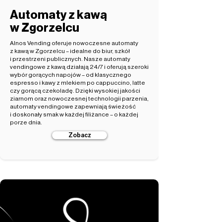
Automaty z kawą
w Zgorzelcu
Alnos Vending oferuje nowoczesne automaty
z kawą w Zgorzelcu – idealne do biur, szkół
i przestrzeni publicznych. Nasze automaty
vendingowe z kawą działają 24/7 i oferują szeroki
wybór gorących napojów – od klasycznego
espresso i kawy z mlekiem po cappuccino, latte
czy gorącą czekoladę. Dzięki wysokiej jakości
ziarnom oraz nowoczesnej technologii parzenia,
automaty vendingowe zapewniają świeżość
i doskonały smak w każdej filiżance – o każdej
porze dnia.
Zobacz