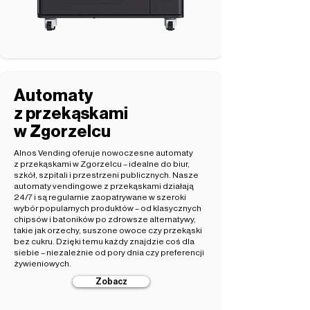
Automaty
z przekąskami
w Zgorzelcu
Alnos Vending oferuje nowoczesne automaty
z przekąskami w Zgorzelcu – idealne do biur,
szkół, szpitali i przestrzeni publicznych. Nasze
automaty vendingowe z przekąskami działają
24/7 i są regularnie zaopatrywane w szeroki
wybór popularnych produktów – od klasycznych
chipsów i batoników po zdrowsze alternatywy,
takie jak orzechy, suszone owoce czy przekąski
bez cukru. Dzięki temu każdy znajdzie coś dla
siebie – niezależnie od pory dnia czy preferencji
żywieniowych.
Zobacz