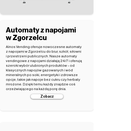
Automaty z napojami
w Zgorzelcu
Alnos Vending oferuje nowoczesne automaty
z napojami w Zgorzelcu do biur, szkół, siłowni
i przestrzeni publicznych. Nasze automaty
vendingowe z napojami działają 24/7 i oferują
szeroki wybór ulubionych produktów – od
klasycznych napojów gazowanych i wód
mineralnych po soki, energetyki i zdrowsze
opcje, takie jak napoje bez cukru czy herbaty
mrożone. Dzięki temu każdy znajdzie coś
orzeźwiającego na każdą porę dnia.
Zobacz