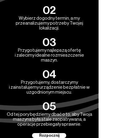
02
Wybierz dogodny termin, a my
przeanalizujemy potrzeby Twojej
lokalizacji.
03
Przygotujemy najlepszą ofertę
i zalecimy idealne rozmieszczenie
maszyn.
04
Przygotujemy, dostarczymy
i zainstalujemy urządzenie bezpłatnie w
uzgodnionym miejscu.
05
Od tej pory będziemy dbać o to, aby Twoja
maszyna była stale zaopatrywana, a
operacje przebiegały sprawnie.
Rozpocznij