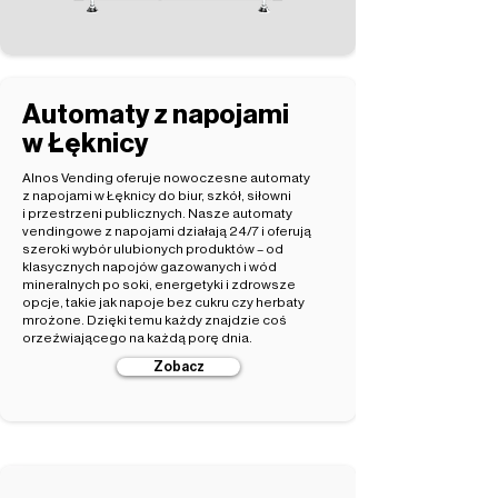
Automaty z napojami
w Łęknicy
Alnos Vending oferuje nowoczesne automaty
z napojami w Łęknicy do biur, szkół, siłowni
i przestrzeni publicznych. Nasze automaty
vendingowe z napojami działają 24/7 i oferują
szeroki wybór ulubionych produktów – od
klasycznych napojów gazowanych i wód
mineralnych po soki, energetyki i zdrowsze
opcje, takie jak napoje bez cukru czy herbaty
mrożone. Dzięki temu każdy znajdzie coś
orzeźwiającego na każdą porę dnia.
Zobacz