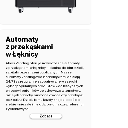
Automaty
z przekąskami
w Łęknicy
Alnos Vending oferuje nowoczesne automaty
z przekąskami w Łęknicy – idealne do biur, szkół,
szpitali i przestrzeni publicznych. Nasze
automaty vendingowe z przekąskami działają
24/7 i są regularnie zaopatrywane w szeroki
wybór popularnych produktów – od klasycznych
chipsów i batoników po zdrowsze alternatywy,
takie jak orzechy, suszone owoce czy przekąski
bez cukru. Dzięki temu każdy znajdzie coś dla
siebie – niezależnie od pory dnia czy preferencji
żywieniowych.
Zobacz