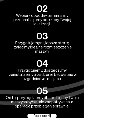
02
Wybierz dogodny termin, a my
przeanalizujemy potrzeby Twojej
lokalizacji.
03
Przygotujemy najlepszą ofertę
i zalecimy idealne rozmieszczenie
maszyn.
04
Przygotujemy, dostarczymy
i zainstalujemy urządzenie bezpłatnie w
uzgodnionym miejscu.
05
Od tej pory będziemy dbać o to, aby Twoja
maszyna była stale zaopatrywana, a
operacje przebiegały sprawnie.
Rozpocznij