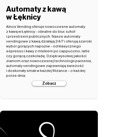
Automaty z kawą
w Łęknicy
Alnos Vending oferuje nowoczesne automaty
z kawą w Łęknicy – idealne do biur, szkół
i przestrzeni publicznych. Nasze automaty
vendingowe z kawą działają 24/7 i oferują szeroki
wybór gorących napojów – od klasycznego
espresso i kawy z mlekiem po cappuccino, latte
czy gorącą czekoladę. Dzięki wysokiej jakości
ziarnom oraz nowoczesnej technologii parzenia,
automaty vendingowe zapewniają świeżość
i doskonały smak w każdej filiżance – o każdej
porze dnia.
Zobacz