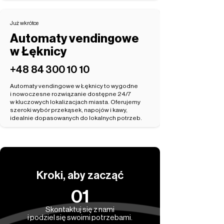
Już wkrótce
Automaty vendingowe
w Łęknicy
‭+48 84 300 10 10‬
Automaty vendingowe w Łęknicy to wygodne
i nowoczesne rozwiązanie dostępne 24/7
w kluczowych lokalizacjach miasta. Oferujemy
szeroki wybór przekąsek, napojów i kawy,
idealnie dopasowanych do lokalnych potrzeb.
Kroki, aby zacząć
01
Skontaktuj się z nami
i podziel się swoimi potrzebami.