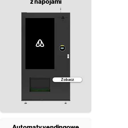
z napojami
Zobacz
Automaty vendingowe