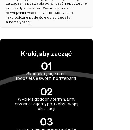
zarządzania pozwalają ograniczyć niepotrzebne
przejazdy serwisowe. Wybierając nasze
rozwiązania, wspierasz odpowiedzialne
i ekologiczne podejście do sprzedaży
automatycznej.
Kroki, aby zacząć
01
Skontaktuj się z nami
i podziel się swoimi potrzebami.
02
Wybierz dogodny termin, a my
przeanalizujemy potrzeby Twojej
lokalizacji.
03
Przygotujemy najlepszą ofertę