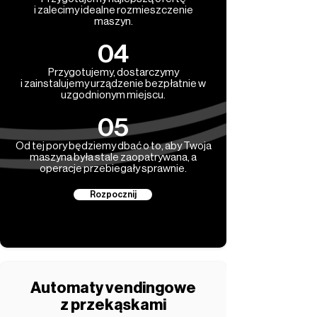
i zalecimy idealne rozmieszczenie
maszyn.
04
Przygotujemy, dostarczymy
i zainstalujemy urządzenie bezpłatnie w
uzgodnionym miejscu.
05
Od tej pory będziemy dbać o to, aby Twoja
maszyna była stale zaopatrywana, a
operacje przebiegały sprawnie.
Rozpocznij
Automaty vendingowe
z przekąskami