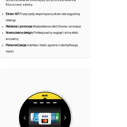
dostosowanie interfejsu do potrzeb klienta.
Kluczowe zalety:
Ekran 50":
Przejrzysty, responsywny ekran dla wygodnej
obsługi.
Reklama i promocje:
Wyświetlanie ofert, filmów i animacji.
Nowoczesny design:
Profesjonalny wygląd i silny efekt
wizualny.
Personalizacja:
Interfejs i treści zgodne z identyfikacją
marki.