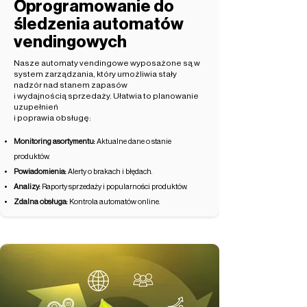
Oprogramowanie do
śledzenia automatów
vendingowych
Nasze automaty vendingowe wyposażone są w
system zarządzania, który umożliwia stały
nadzór nad stanem zapasów
i wydajnością sprzedaży. Ułatwia to planowanie
uzupełnień
i poprawia obsługę:
Monitoring asortymentu:
Aktualne dane o stanie
produktów.
Powiadomienia:
Alerty o brakach i błędach.
Analizy:
Raporty sprzedaży i popularności produktów.
Zdalna obsługa:
Kontrola automatów online.