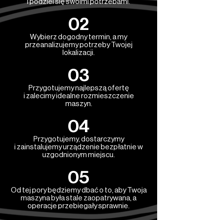
i podziel się swoimi potrzebami.
02
Wybierz dogodny termin, a my
przeanalizujemy potrzeby Twojej
lokalizacji.
03
Przygotujemy najlepszą ofertę
i zalecimy idealne rozmieszczenie
maszyn.
04
Przygotujemy, dostarczymy
i zainstalujemy urządzenie bezpłatnie w
uzgodnionym miejscu.
05
Od tej pory będziemy dbać o to, aby Twoja
maszyna była stale zaopatrywana, a
operacje przebiegały sprawnie.