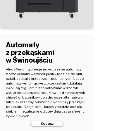
Automaty
z przekąskami
w Świnoujściu
Alnos Vending oferuje nowoczesne automaty
z przekąskami w Świnoujściu – idealne do biur,
szkół, szpitali i przestrzeni publicznych. Nasze
automaty vendingowe z przekąskami działają
24/7 i są regularnie zaopatrywane w szeroki
wybór popularnych produktów – od klasycznych
chipsów i batoników po zdrowsze alternatywy,
takie jak orzechy, suszone owoce czy przekąski
bez cukru. Dzięki temu każdy znajdzie coś dla
siebie – niezależnie od pory dnia czy preferencji
żywieniowych.
Zobacz