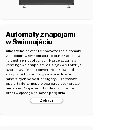
Automaty z napojami
w Świnoujściu
Alnos Vending oferuje nowoczesne automaty
z napojami w Świnoujściu do biur, szkół, siłowni
i przestrzeni publicznych. Nasze automaty
vendingowe z napojami działają 24/7 i oferują
szeroki wybór ulubionych produktów – od
klasycznych napojów gazowanych i wód
mineralnych po soki, energetyki i zdrowsze
opcje, takie jak napoje bez cukru czy herbaty
mrożone. Dzięki temu każdy znajdzie coś
orzeźwiającego na każdą porę dnia.
Zobacz