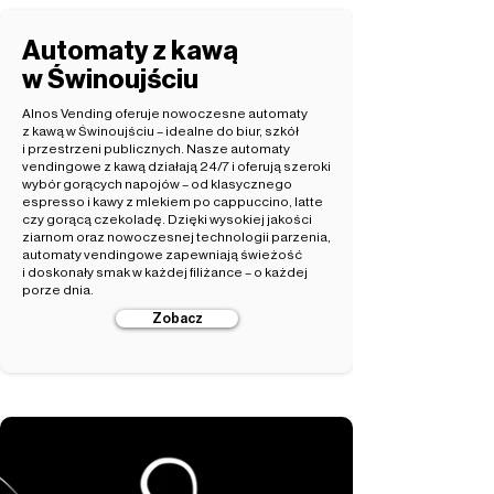
Automaty z kawą
w Świnoujściu
Alnos Vending oferuje nowoczesne automaty
z kawą w Świnoujściu – idealne do biur, szkół
i przestrzeni publicznych. Nasze automaty
vendingowe z kawą działają 24/7 i oferują szeroki
wybór gorących napojów – od klasycznego
espresso i kawy z mlekiem po cappuccino, latte
czy gorącą czekoladę. Dzięki wysokiej jakości
ziarnom oraz nowoczesnej technologii parzenia,
automaty vendingowe zapewniają świeżość
i doskonały smak w każdej filiżance – o każdej
porze dnia.
Zobacz