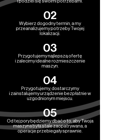
i podziel się swoimi potrzebami.
02
Wybierz dogodny termin, a my
przeanalizujemy potrzeby Twojej
lokalizacji.
03
Przygotujemy najlepszą ofertę
i zalecimy idealne rozmieszczenie
maszyn.
04
Przygotujemy, dostarczymy
i zainstalujemy urządzenie bezpłatnie w
uzgodnionym miejscu.
05
Od tej pory będziemy dbać o to, aby Twoja
maszyna była stale zaopatrywana, a
operacje przebiegały sprawnie.