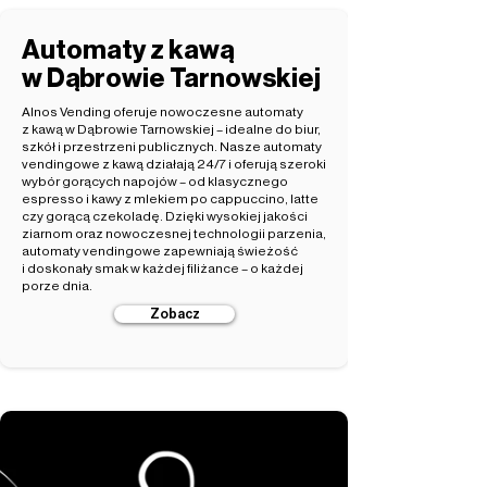
Automaty z kawą
w Dąbrowie Tarnowskiej
Alnos Vending oferuje nowoczesne automaty
z kawą w Dąbrowie Tarnowskiej – idealne do biur,
szkół i przestrzeni publicznych. Nasze automaty
vendingowe z kawą działają 24/7 i oferują szeroki
wybór gorących napojów – od klasycznego
espresso i kawy z mlekiem po cappuccino, latte
czy gorącą czekoladę. Dzięki wysokiej jakości
ziarnom oraz nowoczesnej technologii parzenia,
automaty vendingowe zapewniają świeżość
i doskonały smak w każdej filiżance – o każdej
porze dnia.
Zobacz