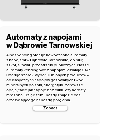
Automaty z napojami
w Dąbrowie Tarnowskiej
Alnos Vending oferuje nowoczesne automaty
z napojami w Dąbrowie Tarnowskiej do biur,
szkół, siłowni i przestrzeni publicznych. Nasze
automaty vendingowe z napojami działają 24/7
i oferują szeroki wybór ulubionych produktów –
od klasycznych napojów gazowanych i wód
mineralnych po soki, energetyki i zdrowsze
opcje, takie jak napoje bez cukru czy herbaty
mrożone. Dzięki temu każdy znajdzie coś
orzeźwiającego na każdą porę dnia.
Zobacz