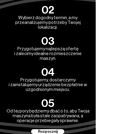
02
Wybierz dogodny termin, a my
przeanalizujemy potrzeby Twojej
lokalizacji.
03
Przygotujemy najlepszą ofertę
i zalecimy idealne rozmieszczenie
maszyn.
04
Przygotujemy, dostarczymy
i zainstalujemy urządzenie bezpłatnie w
uzgodnionym miejscu.
05
Od tej pory będziemy dbać o to, aby Twoja
maszyna była stale zaopatrywana, a
operacje przebiegały sprawnie.
Rozpocznij