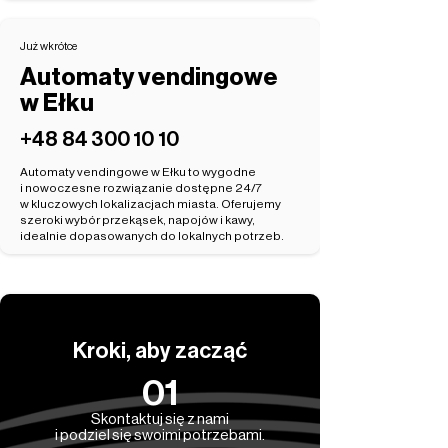
Już wkrótce
Automaty vendingowe
w Ełku
‭+48 84 300 10 10‬
Automaty vendingowe w Ełku to wygodne
i nowoczesne rozwiązanie dostępne 24/7
w kluczowych lokalizacjach miasta. Oferujemy
szeroki wybór przekąsek, napojów i kawy,
idealnie dopasowanych do lokalnych potrzeb.
Kroki, aby zacząć
01
Skontaktuj się z nami
i podziel się swoimi potrzebami.