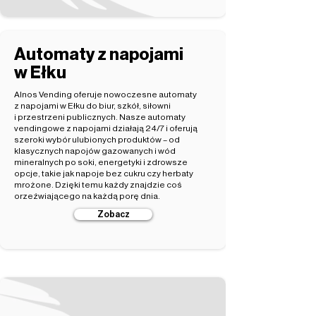
Automaty z napojami
w Ełku
Alnos Vending oferuje nowoczesne automaty
z napojami w Ełku do biur, szkół, siłowni
i przestrzeni publicznych. Nasze automaty
vendingowe z napojami działają 24/7 i oferują
szeroki wybór ulubionych produktów – od
klasycznych napojów gazowanych i wód
mineralnych po soki, energetyki i zdrowsze
opcje, takie jak napoje bez cukru czy herbaty
mrożone. Dzięki temu każdy znajdzie coś
orzeźwiającego na każdą porę dnia.
Zobacz