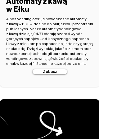
Automaty z kawą
w Ełku
Alnos Vending oferuje nowoczesne automaty
z kawą w Ełku – idealne do biur, szkół i przestrzeni
publicznych. Nasze automaty vendingowe
z kawą działają 24/7 i oferują szeroki wybór
gorących napojów – od klasycznego espresso
i kawy z mlekiem po cappuccino, latte czy gorącą
czekoladę. Dzięki wysokiej jakości ziarnom oraz
nowoczesnej technologii parzenia, automaty
vendingowe zapewniają świeżość i doskonały
smak w każdej filiżance – o każdej porze dnia.
Zobacz