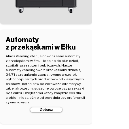
Automaty
z przekąskami w Ełku
Alnos Vending oferuje nowoczesne automaty
z przekąskami w Ełku – idealne do biur, szkół,
szpitali i przestrzeni publicznych. Nasze
automaty vendingowe z przekąskami działają
24/7 i są regularnie zaopatrywane w szeroki
wybór popularnych produktów – od klasycznych
chipsów i batoników po zdrowsze alternatywy,
takie jak orzechy, suszone owoce czy przekąski
bez cukru. Dzięki temu każdy znajdzie coś dla
siebie – niezależnie od pory dnia czy preferencji
żywieniowych.
Zobacz