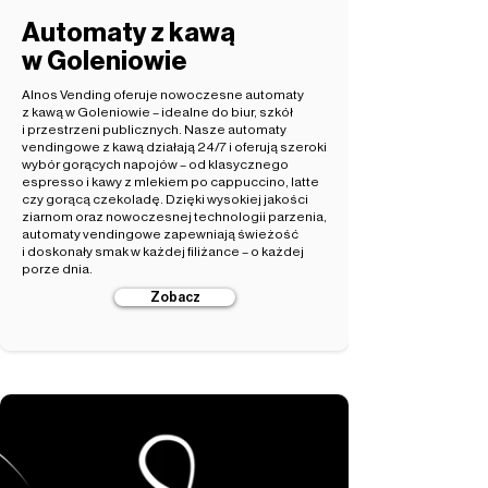
Automaty z kawą
w Goleniowie
Alnos Vending oferuje nowoczesne automaty
z kawą w Goleniowie – idealne do biur, szkół
i przestrzeni publicznych. Nasze automaty
vendingowe z kawą działają 24/7 i oferują szeroki
wybór gorących napojów – od klasycznego
espresso i kawy z mlekiem po cappuccino, latte
czy gorącą czekoladę. Dzięki wysokiej jakości
ziarnom oraz nowoczesnej technologii parzenia,
automaty vendingowe zapewniają świeżość
i doskonały smak w każdej filiżance – o każdej
porze dnia.
Zobacz