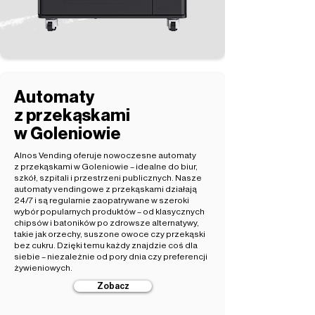
Automaty
z przekąskami
w Goleniowie
Alnos Vending oferuje nowoczesne automaty
z przekąskami w Goleniowie – idealne do biur,
szkół, szpitali i przestrzeni publicznych. Nasze
automaty vendingowe z przekąskami działają
24/7 i są regularnie zaopatrywane w szeroki
wybór popularnych produktów – od klasycznych
chipsów i batoników po zdrowsze alternatywy,
takie jak orzechy, suszone owoce czy przekąski
bez cukru. Dzięki temu każdy znajdzie coś dla
siebie – niezależnie od pory dnia czy preferencji
żywieniowych.
Zobacz