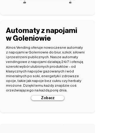
Automaty z napojami
w Goleniowie
Alnos Vending oferuje nowoczesne automaty
z napojami w Goleniowie do biur, szkół, siłowni
i przestrzeni publicznych. Nasze automaty
vendingowe z napojami działają 24/7 i oferują
szeroki wybór ulubionych produktów – od
klasycznych napojów gazowanych i wód
mineralnych po soki, energetyki i zdrowsze
opcje, takie jak napoje bez cukru czy herbaty
mrożone. Dzięki temu każdy znajdzie coś
orzeźwiającego na każdą porę dnia.
Zobacz