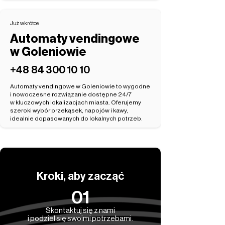
Już wkrótce
Automaty vendingowe
w Goleniowie
‭+48 84 300 10 10‬
Automaty vendingowe w Goleniowie to wygodne
i nowoczesne rozwiązanie dostępne 24/7
w kluczowych lokalizacjach miasta. Oferujemy
szeroki wybór przekąsek, napojów i kawy,
idealnie dopasowanych do lokalnych potrzeb.
Kroki, aby zacząć
01
Skontaktuj się z nami
i podziel się swoimi potrzebami.