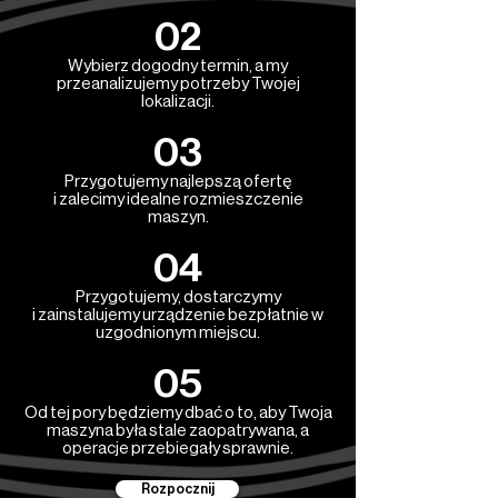
02
Wybierz dogodny termin, a my
przeanalizujemy potrzeby Twojej
lokalizacji.
03
Przygotujemy najlepszą ofertę
i zalecimy idealne rozmieszczenie
maszyn.
04
Przygotujemy, dostarczymy
i zainstalujemy urządzenie bezpłatnie w
uzgodnionym miejscu.
05
Od tej pory będziemy dbać o to, aby Twoja
maszyna była stale zaopatrywana, a
operacje przebiegały sprawnie.
Rozpocznij