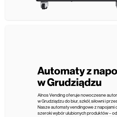
Automaty z napo
w Grudziądzu
Alnos Vending oferuje nowoczesne auto
w Grudziądzu do biur, szkół, siłowni i prze
Nasze automaty vendingowe z napojami dzi
szeroki wybór ulubionych produktów – o