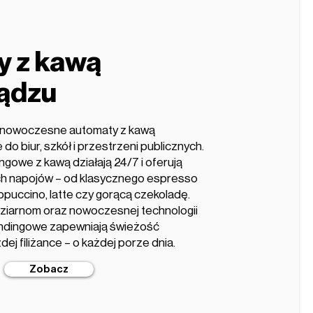
y z kawą
ądzu
e nowoczesne automaty z kawą
do biur, szkół i przestrzeni publicznych.
gowe z kawą działają 24/7 i oferują
ch napojów – od klasycznego espresso
ppuccino, latte czy gorącą czekoladę.
i ziarnom oraz nowoczesnej technologii
endingowe zapewniają świeżość
ej filiżance – o każdej porze dnia.
Zobacz