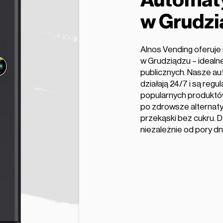
Automaty
w Grudzi
Alnos Vending oferuj
w Grudziądzu – idealne d
publicznych. Nasze a
działają 24/7 i są reg
popularnych produktów
po zdrowsze alternaty
przekąski bez cukru. D
niezależnie od pory dn