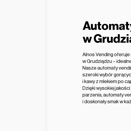
Automat
w Grudzi
Alnos Vending oferuj
w Grudziądzu – idealne 
Nasze automaty vendin
szeroki wybór gorący
i kawy z mlekiem po ca
Dzięki wysokiej jakośc
parzenia, automaty v
i doskonały smak w każd