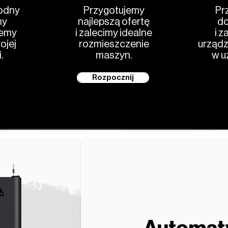
odny
Przygotujemy
Pr
my
najlepszą ofertę
do
jemy
i zalecimy idealne
i z
ojej
rozmieszczenie
urządz
.
maszyn.
w u
Rozpocznij