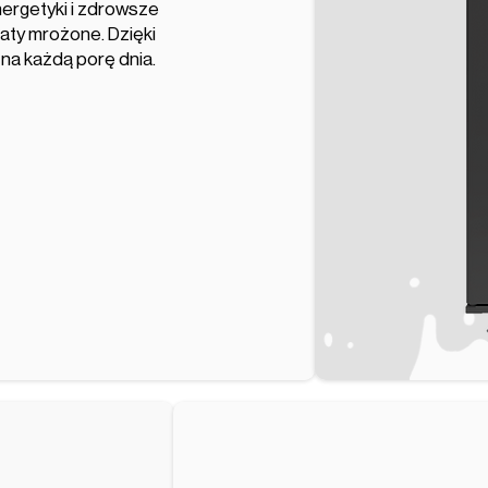
nergetyki i zdrowsze
baty mrożone. Dzięki
na każdą porę dnia.