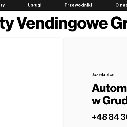
ty
Usługi
Przewodniki
O na
y Vendingowe G
Już wkrótce
Autom
w Grud
‭+48 84 3