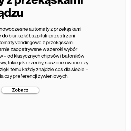
 z przekąskami
ądzu
e nowoczesne automaty z przekąskami
o biur, szkół, szpitali i przestrzeni
utomaty vendingowe z przekąskami
ularnie zaopatrywane w szeroki wybór
 – od klasycznych chipsów i batoników
wy, takie jak orzechy, suszone owoce czy
zięki temu każdy znajdzie coś dla siebie –
ia czy preferencji żywieniowych.
Zobacz