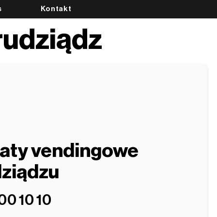
s
Kontakt
rudziądz
aty vendingowe
ziądzu
00 10 10‬