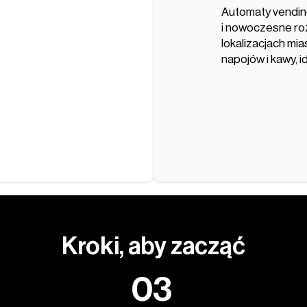
Automaty vendin
i nowoczesne ro
lokalizacjach mi
napojów i kawy, 
Kroki, aby zacząć
03