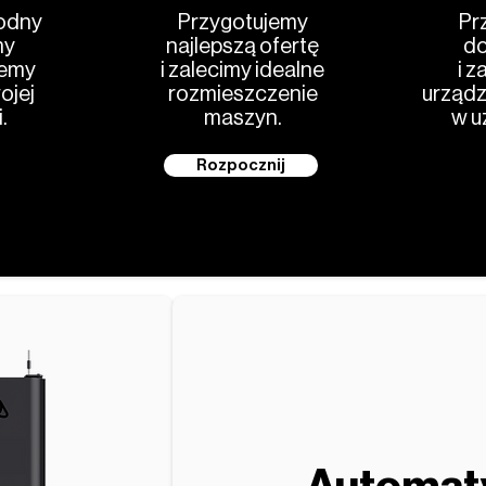
odny
Przygotujemy
Pr
my
najlepszą ofertę
do
jemy
i zalecimy idealne
i z
ojej
rozmieszczenie
urządz
.
maszyn.
w u
Rozpocznij