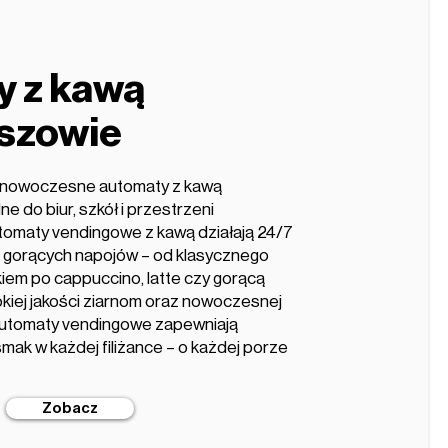
y z kawą
szowie
e nowoczesne automaty z kawą
e do biur, szkół i przestrzeni
tomaty vendingowe z kawą działają 24/7
ór gorących napojów – od klasycznego
kiem po cappuccino, latte czy gorącą
okiej jakości ziarnom oraz nowoczesnej
 automaty vendingowe zapewniają
mak w każdej filiżance – o każdej porze
Zobacz