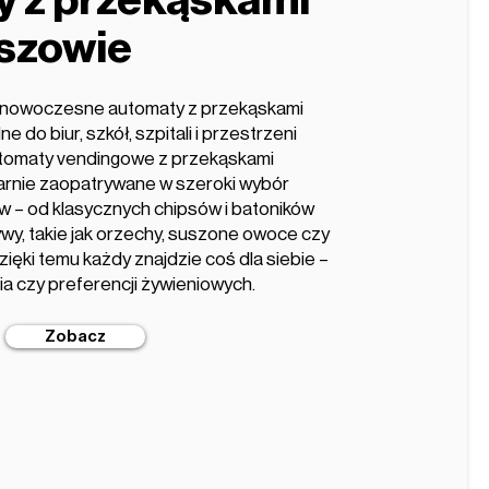
 z przekąskami
szowie
e nowoczesne automaty z przekąskami
e do biur, szkół, szpitali i przestrzeni
utomaty vendingowe z przekąskami
ularnie zaopatrywane w szeroki wybór
 – od klasycznych chipsów i batoników
wy, takie jak orzechy, suszone owoce czy
zięki temu każdy znajdzie coś dla siebie –
ia czy preferencji żywieniowych.
Zobacz