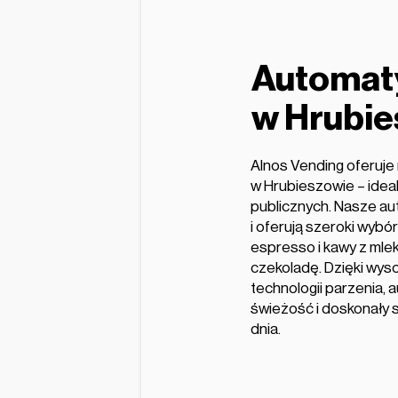
Automat
w Hrubie
Alnos Vending oferuj
w Hrubieszowie – idealn
publicznych. Nasze au
i oferują szeroki wyb
espresso i kawy z mle
czekoladę. Dzięki wys
technologii parzenia,
świeżość i doskonały s
dnia.