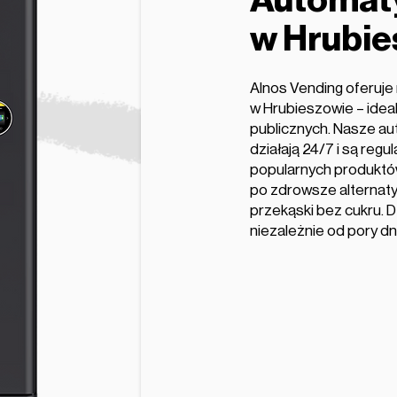
Automaty
w Hrubie
Alnos Vending oferuj
w Hrubieszowie – idealn
publicznych. Nasze a
działają 24/7 i są reg
popularnych produktów
po zdrowsze alternaty
przekąski bez cukru. D
niezależnie od pory dn