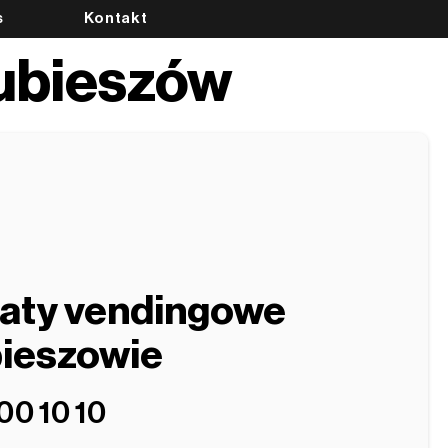
s
Kontakt
ubieszów
aty vendingowe
ieszowie
00 10 10‬