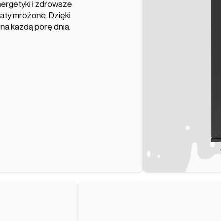
nergetyki i zdrowsze
baty mrożone. Dzięki
na każdą porę dnia.