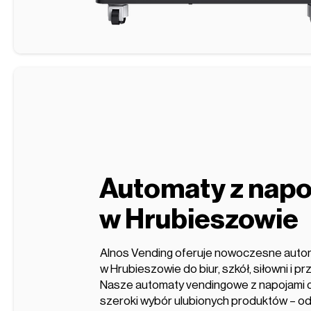
Automaty z napo
w Hrubieszowie
Alnos Vending oferuje nowoczesne auto
w Hrubieszowie do biur, szkół, siłowni i p
Nasze automaty vendingowe z napojami dzi
szeroki wybór ulubionych produktów – o