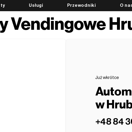
ty
Usługi
Przewodniki
O na
y Vendingowe Hr
Już wkrótce
Autom
w Hrub
‭+48 84 3