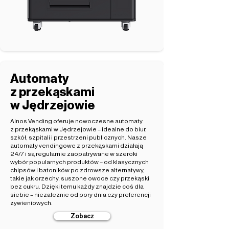
Automaty
z przekąskami
w Jędrzejowie
Alnos Vending oferuje nowoczesne automaty
z przekąskami w Jędrzejowie – idealne do biur,
szkół, szpitali i przestrzeni publicznych. Nasze
automaty vendingowe z przekąskami działają
24/7 i są regularnie zaopatrywane w szeroki
wybór popularnych produktów – od klasycznych
chipsów i batoników po zdrowsze alternatywy,
takie jak orzechy, suszone owoce czy przekąski
bez cukru. Dzięki temu każdy znajdzie coś dla
siebie – niezależnie od pory dnia czy preferencji
żywieniowych.
Zobacz