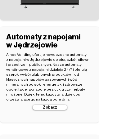
Automaty z napojami
w Jędrzejowie
Alnos Vending oferuje nowoczesne automaty
z napojami w Jędrzejowie do biur, szkół, siłowni
i przestrzeni publicznych. Nasze automaty
vendingowe z napojami działają 24/7 i oferują
szeroki wybór ulubionych produktów – od
klasycznych napojów gazowanych i wód
mineralnych po soki, energetyki i zdrowsze
opcje, takie jak napoje bez cukru czy herbaty
mrożone. Dzięki temu każdy znajdzie coś
orzeźwiającego na każdą porę dnia.
Zobacz