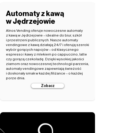
Automaty z kawą
w Jędrzejowie
Alnos Vending oferuje nowoczesne automaty
z kawą w Jędrzejowie – idealne do biur, szkół
i przestrzeni publicznych. Nasze automaty
vendingowe z kawą działają 24/7 i oferują szeroki
wybór gorących napojów – od klasycznego
espresso i kawy z mlekiem po cappuccino, latte
czy gorącą czekoladę. Dzięki wysokiej jakości
ziarnom oraz nowoczesnej technologii parzenia,
automaty vendingowe zapewniają świeżość
i doskonały smak w każdej filiżance – o każdej
porze dnia.
Zobacz