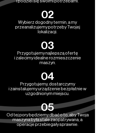
i podziel się swoimi potrzebami.
02
Wybierz dogodny termin, a my
przeanalizujemy potrzeby Twojej
lokalizacji.
03
Przygotujemy najlepszą ofertę
i zalecimy idealne rozmieszczenie
maszyn.
04
Przygotujemy, dostarczymy
i zainstalujemy urządzenie bezpłatnie w
uzgodnionym miejscu.
05
Od tej pory będziemy dbać o to, aby Twoja
maszyna była stale zaopatrywana, a
operacje przebiegały sprawnie.