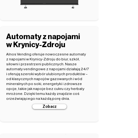
Automaty z napojami
w Krynicy-Zdroju
Alnos Vending oferuje nowoczesne automaty
z napojami w Krynicy-Zdroju do biur, szkół,
siłowni i przestrzeni publicznych. Nasze
automaty vendingowe z napojami działają 24/7
i oferują szeroki wybór ulubionych produktów –
od klasycznych napojów gazowanych i wód
mineralnych po soki, energetyki i zdrowsze
opcje, takie jak napoje bez cukru czy herbaty
mrożone. Dzięki temu każdy znajdzie coś
orzeźwiającego na każdą porę dnia.
Zobacz