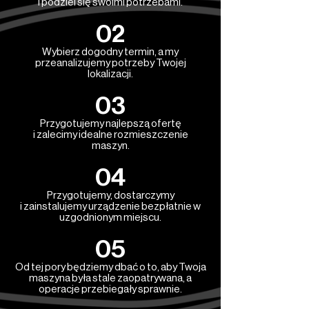
i podziel się swoimi potrzebami.
02
Wybierz dogodny termin, a my
przeanalizujemy potrzeby Twojej
lokalizacji.
03
Przygotujemy najlepszą ofertę
i zalecimy idealne rozmieszczenie
maszyn.
04
Przygotujemy, dostarczymy
i zainstalujemy urządzenie bezpłatnie w
uzgodnionym miejscu.
05
Od tej pory będziemy dbać o to, aby Twoja
maszyna była stale zaopatrywana, a
operacje przebiegały sprawnie.