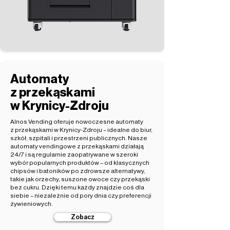
Automaty
z przekąskami
w Krynicy-Zdroju
Alnos Vending oferuje nowoczesne automaty
z przekąskami w Krynicy-Zdroju – idealne do biur,
szkół, szpitali i przestrzeni publicznych. Nasze
automaty vendingowe z przekąskami działają
24/7 i są regularnie zaopatrywane w szeroki
wybór popularnych produktów – od klasycznych
chipsów i batoników po zdrowsze alternatywy,
takie jak orzechy, suszone owoce czy przekąski
bez cukru. Dzięki temu każdy znajdzie coś dla
siebie – niezależnie od pory dnia czy preferencji
żywieniowych.
Zobacz