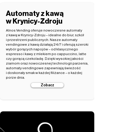
Automaty z kawą
w Krynicy-Zdroju
Alnos Vending oferuje nowoczesne automaty
z kawą w Krynicy-Zdroju – idealne do biur, szkół
i przestrzeni publicznych. Nasze automaty
vendingowe z kawą działają 24/7 i oferują szeroki
wybór gorących napojów – od klasycznego
espresso i kawy z mlekiem po cappuccino, latte
czy gorącą czekoladę. Dzięki wysokiej jakości
ziarnom oraz nowoczesnej technologii parzenia,
automaty vendingowe zapewniają świeżość
i doskonały smak w każdej filiżance – o każdej
porze dnia.
Zobacz