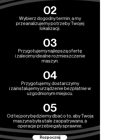
02
Wybierz dogodny termin, a my
przeanalizujemy potrzeby Twojej
lokalizacji.
03
Przygotujemy najlepszą ofertę
i zalecimy idealne rozmieszczenie
maszyn.
04
Przygotujemy, dostarczymy
i zainstalujemy urządzenie bezpłatnie w
uzgodnionym miejscu.
05
Od tej pory będziemy dbać o to, aby Twoja
maszyna była stale zaopatrywana, a
operacje przebiegały sprawnie.
Rozpocznij