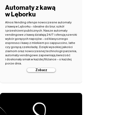
Automaty z kawą
w Lęborku
Alnos Vending oferuje nowoczesne automaty
z kawą w Lęborku – idealne do biur, szkół
i przestrzeni publicznych. Nasze automaty
vendingowe z kawą działają 24/7 i oferują szeroki
wybór gorących napojów – od klasycznego
espresso i kawy z mlekiem po cappuccino, latte
czy gorącą czekoladę. Dzięki wysokiej jakości
ziarnom oraz nowoczesnej technologii parzenia,
automaty vendingowe zapewniają świeżość
i doskonały smak w każdej filiżance – o każdej
porze dnia.
Zobacz