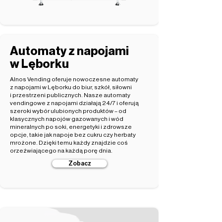
Automaty z napojami
w Lęborku
Alnos Vending oferuje nowoczesne automaty
z napojami w Lęborku do biur, szkół, siłowni
i przestrzeni publicznych. Nasze automaty
vendingowe z napojami działają 24/7 i oferują
szeroki wybór ulubionych produktów – od
klasycznych napojów gazowanych i wód
mineralnych po soki, energetyki i zdrowsze
opcje, takie jak napoje bez cukru czy herbaty
mrożone. Dzięki temu każdy znajdzie coś
orzeźwiającego na każdą porę dnia.
Zobacz