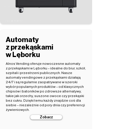
Automaty
z przekąskami
w Lęborku
Alnos Vending oferuje nowoczesne automaty
z przekąskami w Lęborku – idealne do biur, szkół,
szpitali i przestrzeni publicznych. Nasze
automaty vendingowe z przekąskami działają
24/7 i są regularnie zaopatrywane w szeroki
wybór popularnych produktów – od klasycznych
chipsów i batoników po zdrowsze alternatywy,
takie jak orzechy, suszone owoce czy przekąski
bez cukru. Dzięki temu każdy znajdzie coś dla
siebie – niezależnie od pory dnia czy preferencji
żywieniowych.
Zobacz