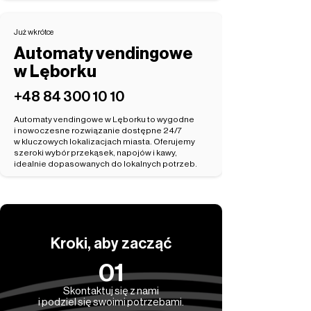
Już wkrótce
Automaty vendingowe
w Lęborku
‭+48 84 300 10 10‬
Automaty vendingowe w Lęborku to wygodne
i nowoczesne rozwiązanie dostępne 24/7
w kluczowych lokalizacjach miasta. Oferujemy
szeroki wybór przekąsek, napojów i kawy,
idealnie dopasowanych do lokalnych potrzeb.
Kroki, aby zacząć
01
Skontaktuj się z nami
i podziel się swoimi potrzebami.