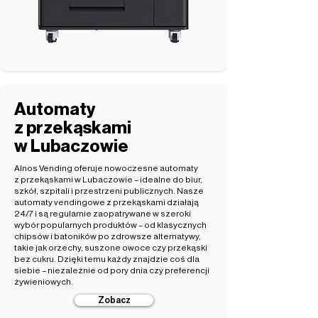
Automaty
z przekąskami
w Lubaczowie
Alnos Vending oferuje nowoczesne automaty
z przekąskami w Lubaczowie – idealne do biur,
szkół, szpitali i przestrzeni publicznych. Nasze
automaty vendingowe z przekąskami działają
24/7 i są regularnie zaopatrywane w szeroki
wybór popularnych produktów – od klasycznych
chipsów i batoników po zdrowsze alternatywy,
takie jak orzechy, suszone owoce czy przekąski
bez cukru. Dzięki temu każdy znajdzie coś dla
siebie – niezależnie od pory dnia czy preferencji
żywieniowych.
Zobacz