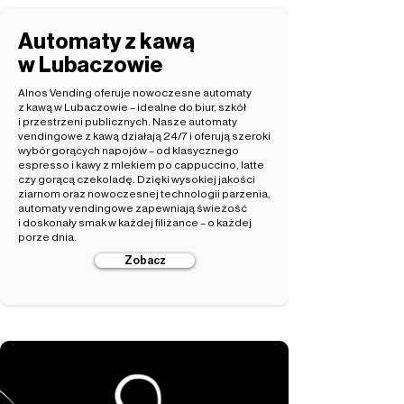
Automaty z kawą
w Lubaczowie
Alnos Vending oferuje nowoczesne automaty
z kawą w Lubaczowie – idealne do biur, szkół
i przestrzeni publicznych. Nasze automaty
vendingowe z kawą działają 24/7 i oferują szeroki
wybór gorących napojów – od klasycznego
espresso i kawy z mlekiem po cappuccino, latte
czy gorącą czekoladę. Dzięki wysokiej jakości
ziarnom oraz nowoczesnej technologii parzenia,
automaty vendingowe zapewniają świeżość
i doskonały smak w każdej filiżance – o każdej
porze dnia.
Zobacz