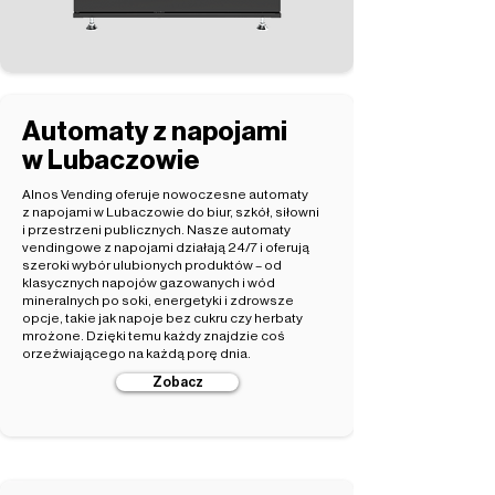
Automaty z napojami
w Lubaczowie
Alnos Vending oferuje nowoczesne automaty
z napojami w Lubaczowie do biur, szkół, siłowni
i przestrzeni publicznych. Nasze automaty
vendingowe z napojami działają 24/7 i oferują
szeroki wybór ulubionych produktów – od
klasycznych napojów gazowanych i wód
mineralnych po soki, energetyki i zdrowsze
opcje, takie jak napoje bez cukru czy herbaty
mrożone. Dzięki temu każdy znajdzie coś
orzeźwiającego na każdą porę dnia.
Zobacz