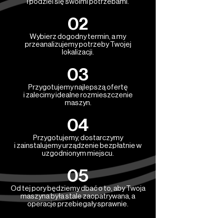
i podziel się swoimi potrzebami.
02
Wybierz dogodny termin, a my
przeanalizujemy potrzeby Twojej
lokalizacji.
03
Przygotujemy najlepszą ofertę
i zalecimy idealne rozmieszczenie
maszyn.
04
Przygotujemy, dostarczymy
i zainstalujemy urządzenie bezpłatnie w
uzgodnionym miejscu.
05
Od tej pory będziemy dbać o to, aby Twoja
maszyna była stale zaopatrywana, a
operacje przebiegały sprawnie.