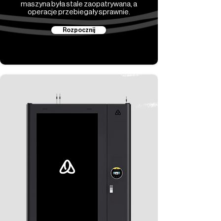
maszyna była stale zaopatrywana, a
operacje przebiegały sprawnie.
Rozpocznij