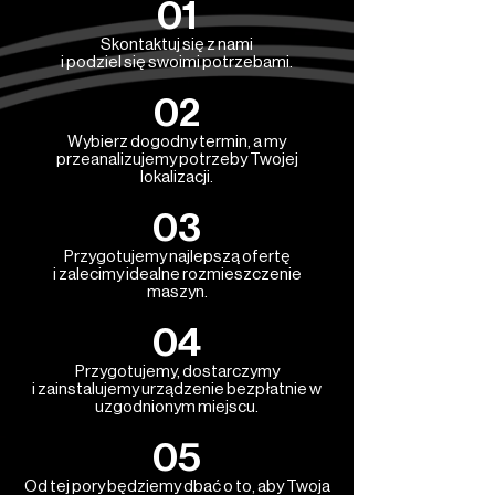
01
Skontaktuj się z nami
i podziel się swoimi potrzebami.
02
Wybierz dogodny termin, a my
przeanalizujemy potrzeby Twojej
lokalizacji.
03
Przygotujemy najlepszą ofertę
i zalecimy idealne rozmieszczenie
maszyn.
04
Przygotujemy, dostarczymy
i zainstalujemy urządzenie bezpłatnie w
uzgodnionym miejscu.
05
Od tej pory będziemy dbać o to, aby Twoja