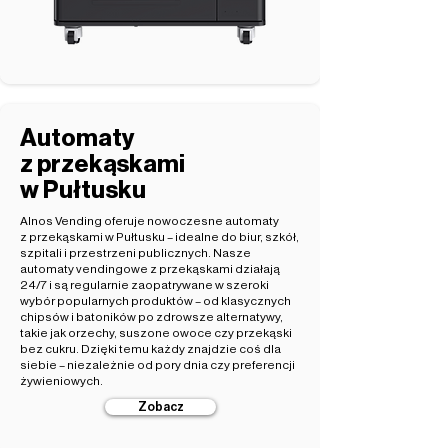
Automaty
z przekąskami
w Pułtusku
Alnos Vending oferuje nowoczesne automaty
z przekąskami w Pułtusku – idealne do biur, szkół,
szpitali i przestrzeni publicznych. Nasze
automaty vendingowe z przekąskami działają
24/7 i są regularnie zaopatrywane w szeroki
wybór popularnych produktów – od klasycznych
chipsów i batoników po zdrowsze alternatywy,
takie jak orzechy, suszone owoce czy przekąski
bez cukru. Dzięki temu każdy znajdzie coś dla
siebie – niezależnie od pory dnia czy preferencji
żywieniowych.
Zobacz