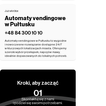
Już wkrótce
Automaty vendingowe
w Pułtusku
‭+48 84 300 10 10‬
Automaty vendingowe w Pułtusku to wygodne
i nowoczesne rozwiązanie dostępne 24/7
w kluczowych lokalizacjach miasta. Oferujemy
szeroki wybór przekąsek, napojów i kawy,
idealnie dopasowanych do lokalnych potrzeb.
Kroki, aby zacząć
01
Skontaktuj się z nami
i podziel się swoimi potrzebami.