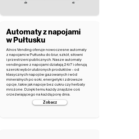
Automaty z napojami
w Pułtusku
Alnos Vending oferuje nowoczesne automaty
z napojami w Pułtusku do biur, szkół, siłowni
i przestrzeni publicznych. Nasze automaty
vendingowe z napojami działają 24/7 i oferują
szeroki wybór ulubionych produktów – od
klasycznych napojów gazowanych i wód
mineralnych po soki, energetyki i zdrowsze
opcje, takie jak napoje bez cukru czy herbaty
mrożone. Dzięki temu każdy znajdzie coś
orzeźwiającego na każdą porę dnia.
Zobacz