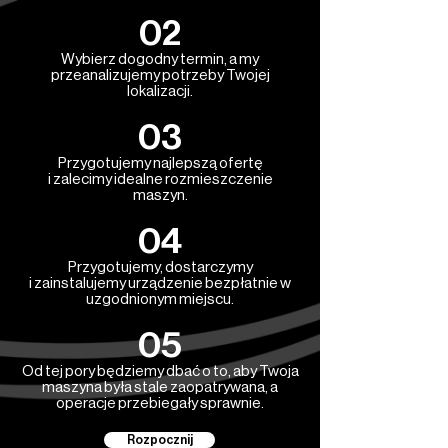
02
Wybierz dogodny termin, a my
przeanalizujemy potrzeby Twojej
lokalizacji.
03
Przygotujemy najlepszą ofertę
i zalecimy idealne rozmieszczenie
maszyn.
04
Przygotujemy, dostarczymy
i zainstalujemy urządzenie bezpłatnie w
uzgodnionym miejscu.
05
Od tej pory będziemy dbać o to, aby Twoja
maszyna była stale zaopatrywana, a
operacje przebiegały sprawnie.
Rozpocznij