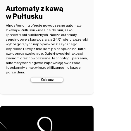
Automaty z kawą
w Pułtusku
Alnos Vending oferuje nowoczesne automaty
z kawą w Pułtusku – idealne do biur, szkół
i przestrzeni publicznych. Nasze automaty
vendingowe z kawą działają 24/7 i oferują szeroki
wybór gorących napojów – od klasycznego
espresso i kawy z mlekiem po cappuccino, latte
czy gorącą czekoladę. Dzięki wysokiej jakości
ziarnom oraz nowoczesnej technologii parzenia,
automaty vendingowe zapewniają świeżość
i doskonały smak w każdej filiżance – o każdej
porze dnia.
Zobacz