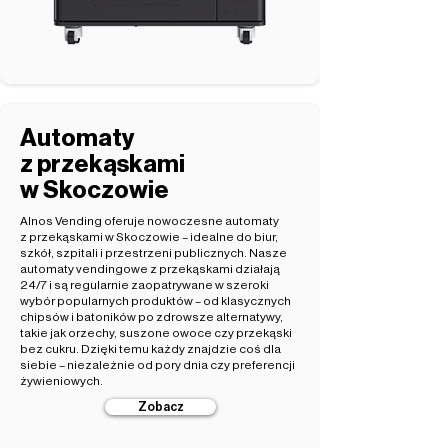
Automaty
z przekąskami
w Skoczowie
Alnos Vending oferuje nowoczesne automaty
z przekąskami w Skoczowie – idealne do biur,
szkół, szpitali i przestrzeni publicznych. Nasze
automaty vendingowe z przekąskami działają
24/7 i są regularnie zaopatrywane w szeroki
wybór popularnych produktów – od klasycznych
chipsów i batoników po zdrowsze alternatywy,
takie jak orzechy, suszone owoce czy przekąski
bez cukru. Dzięki temu każdy znajdzie coś dla
siebie – niezależnie od pory dnia czy preferencji
żywieniowych.
Zobacz