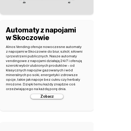
Automaty z napojami
w Skoczowie
Alnos Vending oferuje nowoczesne automaty
z napojami w Skoczowie do biur, szkół, siłowni
i przestrzeni publicznych. Nasze automaty
vendingowe z napojami działają 24/7 i oferują
szeroki wybór ulubionych produktów – od
klasycznych napojów gazowanych i wód
mineralnych po soki, energetyki i zdrowsze
opcje, takie jak napoje bez cukru czy herbaty
mrożone. Dzięki temu każdy znajdzie coś
orzeźwiającego na każdą porę dnia.
Zobacz