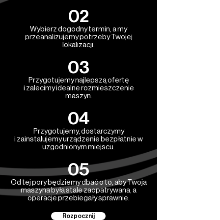
02
Wybierz dogodny termin, a my
przeanalizujemy potrzeby Twojej
lokalizacji.
03
Przygotujemy najlepszą ofertę
i zalecimy idealne rozmieszczenie
maszyn.
04
Przygotujemy, dostarczymy
i zainstalujemy urządzenie bezpłatnie w
uzgodnionym miejscu.
05
Od tej pory będziemy dbać o to, aby Twoja
maszyna była stale zaopatrywana, a
operacje przebiegały sprawnie.
Rozpocznij