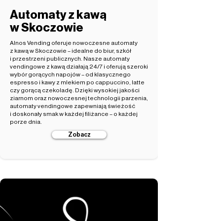
Automaty z kawą
w Skoczowie
Alnos Vending oferuje nowoczesne automaty
z kawą w Skoczowie – idealne do biur, szkół
i przestrzeni publicznych. Nasze automaty
vendingowe z kawą działają 24/7 i oferują szeroki
wybór gorących napojów – od klasycznego
espresso i kawy z mlekiem po cappuccino, latte
czy gorącą czekoladę. Dzięki wysokiej jakości
ziarnom oraz nowoczesnej technologii parzenia,
automaty vendingowe zapewniają świeżość
i doskonały smak w każdej filiżance – o każdej
porze dnia.
Zobacz