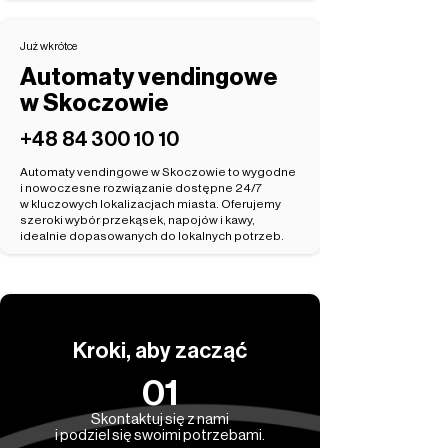
Już wkrótce
Automaty vendingowe
w Skoczowie
‭+48 84 300 10 10‬
Automaty vendingowe w Skoczowie to wygodne
i nowoczesne rozwiązanie dostępne 24/7
w kluczowych lokalizacjach miasta. Oferujemy
szeroki wybór przekąsek, napojów i kawy,
idealnie dopasowanych do lokalnych potrzeb.
Kroki, aby zacząć
01
Skontaktuj się z nami
i podziel się swoimi potrzebami.