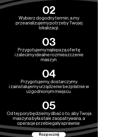
02
Wybierz dogodny termin, a my
przeanalizujemy potrzeby Twojej
lokalizacji.
03
Przygotujemy najlepszą ofertę
i zalecimy idealne rozmieszczenie
maszyn.
04
Przygotujemy, dostarczymy
i zainstalujemy urządzenie bezpłatnie w
uzgodnionym miejscu.
05
Od tej pory będziemy dbać o to, aby Twoja
maszyna była stale zaopatrywana, a
operacje przebiegały sprawnie.
Rozpocznij