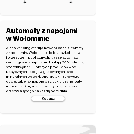
Automaty z napojami
w Wołominie
Alnos Vending oferuje nowoczesne automaty
z napojami w Wołominie do biur, szkół, siłowni
i przestrzeni publicznych. Nasze automaty
vendingowe z napojami działają 24/7 i oferują
szeroki wybór ulubionych produktów – od
klasycznych napojów gazowanych i wód
mineralnych po soki, energetyki i zdrowsze
opcje, takie jak napoje bez cukru czy herbaty
mrożone. Dzięki temu każdy znajdzie coś
orzeźwiającego na każdą porę dnia.
Zobacz