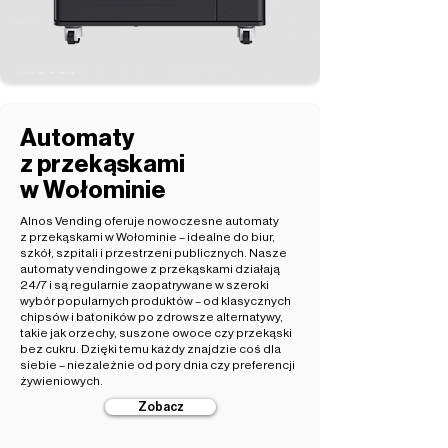
Automaty
z przekąskami
w Wołominie
Alnos Vending oferuje nowoczesne automaty
z przekąskami w Wołominie – idealne do biur,
szkół, szpitali i przestrzeni publicznych. Nasze
automaty vendingowe z przekąskami działają
24/7 i są regularnie zaopatrywane w szeroki
wybór popularnych produktów – od klasycznych
chipsów i batoników po zdrowsze alternatywy,
takie jak orzechy, suszone owoce czy przekąski
bez cukru. Dzięki temu każdy znajdzie coś dla
siebie – niezależnie od pory dnia czy preferencji
żywieniowych.
Zobacz