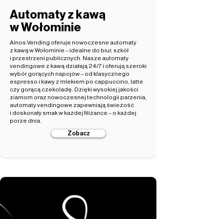
Automaty z kawą
w Wołominie
Alnos Vending oferuje nowoczesne automaty
z kawą w Wołominie – idealne do biur, szkół
i przestrzeni publicznych. Nasze automaty
vendingowe z kawą działają 24/7 i oferują szeroki
wybór gorących napojów – od klasycznego
espresso i kawy z mlekiem po cappuccino, latte
czy gorącą czekoladę. Dzięki wysokiej jakości
ziarnom oraz nowoczesnej technologii parzenia,
automaty vendingowe zapewniają świeżość
i doskonały smak w każdej filiżance – o każdej
porze dnia.
Zobacz