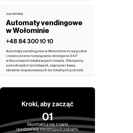
Już wkrótce
Automaty vendingowe
w Wołominie
‭+48 84 300 10 10‬
Automaty vendingowe w Wołominie to wygodne
i nowoczesne rozwiązanie dostępne 24/7
w kluczowych lokalizacjach miasta. Oferujemy
szeroki wybór przekąsek, napojów i kawy,
idealnie dopasowanych do lokalnych potrzeb.
Kroki, aby zacząć
01
Skontaktuj się z nami
i podziel się swoimi potrzebami.